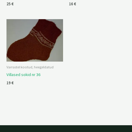
25
€
16
€
Varrastel kootud, heegeldatud
Villased sokid nr 36
19
€