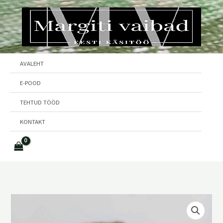
Skip
to
content
AVALEHT
E-POOD
TEHTUD TÖÖD
KONTAKT
VILLASED
SOKID
NR