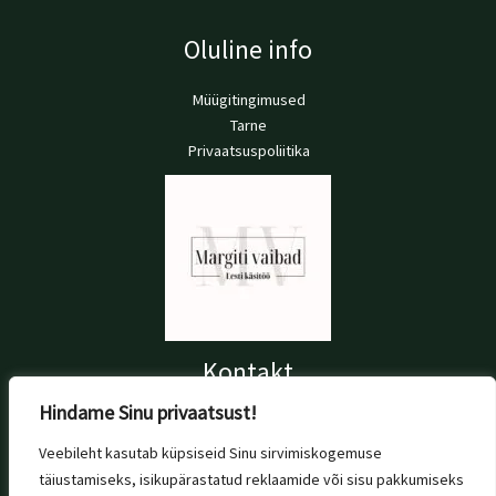
Oluline info
Müügitingimused
Tarne
Privaatsuspoliitika
Kontakt
Hindame Sinu privaatsust!
+372 56 697 076
info@margitivaibad.ee
Veebileht kasutab küpsiseid Sinu sirvimiskogemuse
Tallinn, Estonia
täiustamiseks, isikupärastatud reklaamide või sisu pakkumiseks