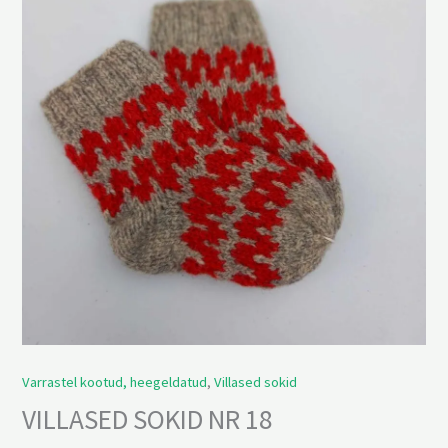
18
kogus
Varrastel kootud, heegeldatud
,
Villased sokid
VILLASED SOKID NR 18