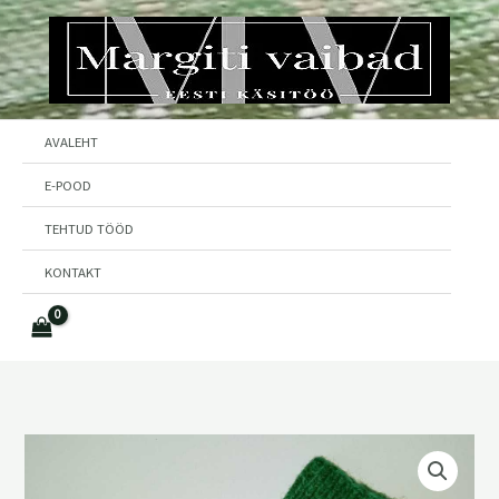
Skip
to
content
AVALEHT
E-POOD
TEHTUD TÖÖD
KONTAKT
Villased
sokid
nr