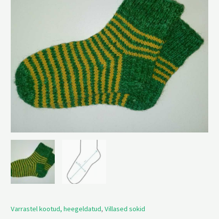
40
kogus
Varrastel kootud, heegeldatud
,
Villased sokid