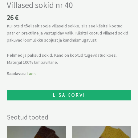
Villased sokid nr 40
26
€
Kui otsid tõeliselt sooje villaseid sokke, siis see käsitsi kootud
paar on praktiline ja vastupidav valik. Käsitsi kootud villased sokid
pakuvad loomulikku soojust ja kandmismugavust.
Pehmed ja paksud sokid. Kand on kootud tugevdatud koes.
Materjal 100% lambavillane.
Saadavus:
Laos
LISA KORVI
Seotud tooted