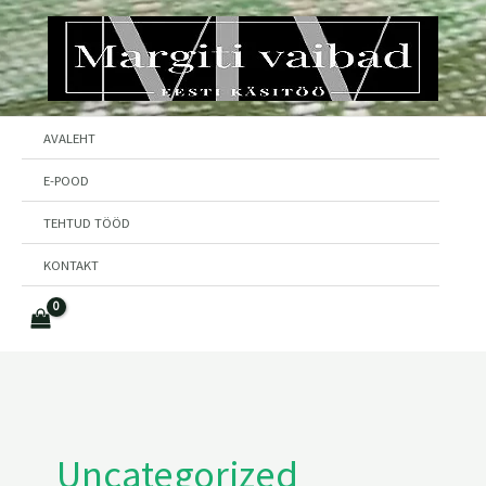
Skip
to
content
AVALEHT
E-POOD
TEHTUD TÖÖD
KONTAKT
Uncategorized