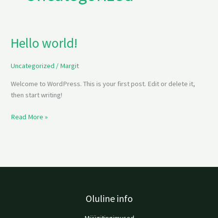
Hello world!
Hello
world!
Uncategorized
/
Margit
Welcome to WordPress. This is your first post. Edit or delete it,
then start writing!
Read More »
Oluline info