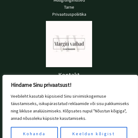
Müügitingimused
Tarne
Privaatsuspoliitika
Kontakt
Hindame Sinu privaatsust!
+372 56 697 076
info@margitivaibad.ee
Veebileht kasutab küpsiseid Sinu sirvimiskogemuse
Tallinn, Estonia
täiustamiseks, isikupärastatud reklaamide või sisu pakkumiseks
ning liikluse analüüsimiseks. Klõpsates nupul "Nõustun kõigiga",
annad nõusoleku küpsiste kasutamiseks.
Copyright © 2026 Margiti vaibad | Powered by Margiti vaibad
Kohanda
Keeldun kõigist