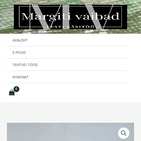
Skip
to
content
AVALEHT
E-POOD
TEHTUD TÖÖD
KONTAKT
Villased
sokid
nr