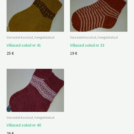
Varrastel kootud, heegeldatud
Varrastel kootud, heegeldatud
Villased sokid nr 41
Villased sokid nr 33
25
€
19
€
Varrastel kootud, heegeldatud
Villased sokid nr 40
26
€