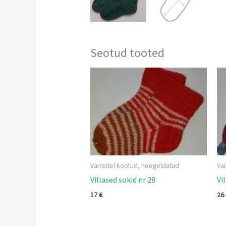
Seotud tooted
Varrastel kootud, heegeldatud
Va
Villased sokid nr 28
Vi
17
€
26