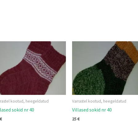
rrastel kootud, heegeldatud
Varrastel kootud, heegeldatud
llased sokid nr 40
Villased sokid nr 40
€
25
€