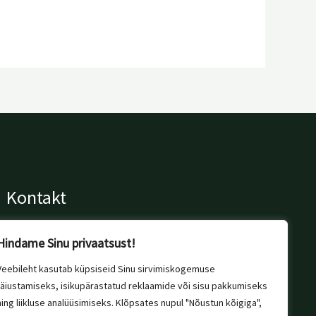
Kontakt
+372 56 697 076
Hindame Sinu privaatsust!
info@margitivaibad.ee
Tallinn, Estonia
Veebileht kasutab küpsiseid Sinu sirvimiskogemuse
täiustamiseks, isikupärastatud reklaamide või sisu pakkumiseks
ning liikluse analüüsimiseks. Klõpsates nupul "Nõustun kõigiga",