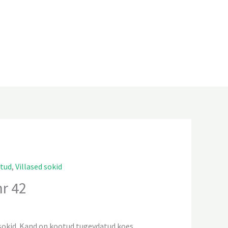
atud
,
Villased sokid
nr 42
sokid. Kand on kootud tugevdatud koes.