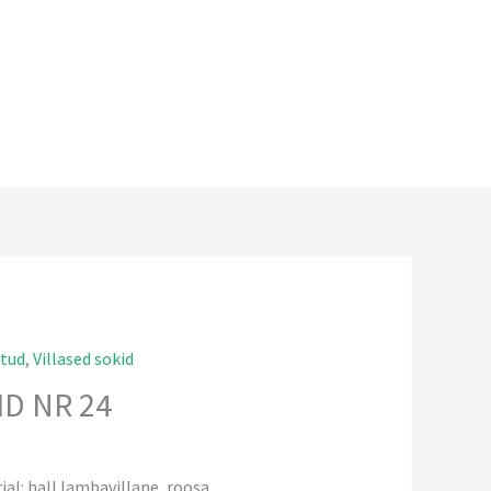
atud
,
Villased sokid
ID NR 24
rjal: hall lambavillane, roosa