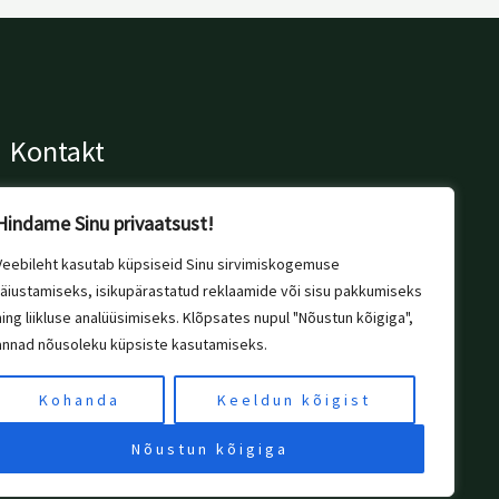
Kontakt
+372 56 697 076
Hindame Sinu privaatsust!
info@margitivaibad.ee
Tallinn, Estonia
Veebileht kasutab küpsiseid Sinu sirvimiskogemuse
täiustamiseks, isikupärastatud reklaamide või sisu pakkumiseks
ning liikluse analüüsimiseks. Klõpsates nupul "Nõustun kõigiga",
annad nõusoleku küpsiste kasutamiseks.
Kohanda
Keeldun kõigist
Instagram
Pinterest
Nõustun kõigiga