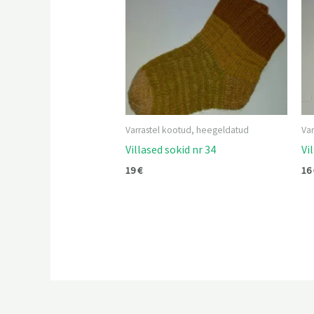
Varrastel kootud, heegeldatud
Va
Villased sokid nr 34
Vi
19
€
16