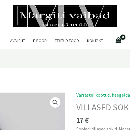
AVALEHT
E-POOD
TEHTUD TÖÖD
KONTAKT
Varrastel kootud, heegeld
VILLASED
SOKID
VILLASED SOK
NR
24
17
€
kogus
Soojad villased sokid. Mate