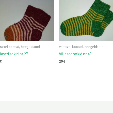
rrastel kootud, heegeldatud
Varrastel kootud, heegeldatud
llased sokid nr 27
Villased sokid nr 40
€
26
€