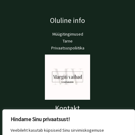
Oluline info
Müügitingimused
Tarne
Privaatsuspoliitika
Kontakt
Hindame Sinu privaatsust!
+372 56 697 076
info@margitivaibad.ee
Veebileht kasutab küpsiseid Sinu sirvimiskogemuse