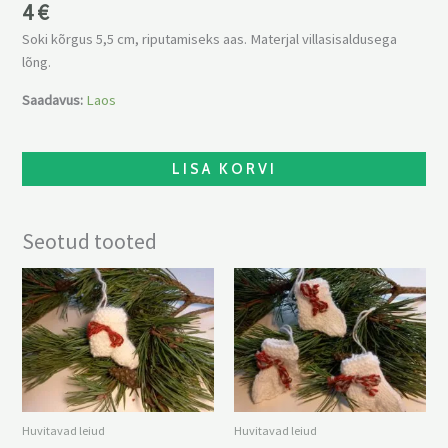
4
€
Soki kõrgus 5,5 cm, riputamiseks aas. Materjal villasisaldusega
lõng.
Saadavus:
Laos
LISA KORVI
Seotud tooted
Huvitavad leiud
Huvitavad leiud