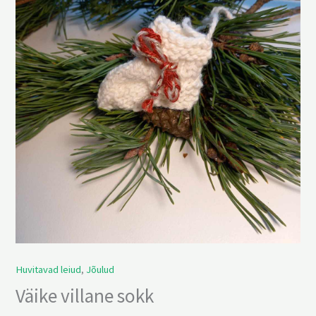
kogus
Huvitavad leiud
,
Jõulud
Väike villane sokk