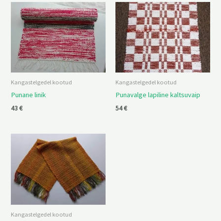
Kangastelgedel kootud
Kangastelgedel kootud
Punane linik
Punavalge lapiline kaltsuvaip
43
€
54
€
Kangastelgedel kootud