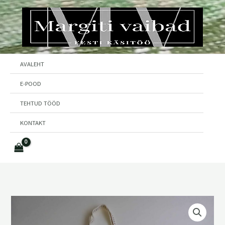
Skip
to
content
AVALEHT
E-POOD
TEHTUD TÖÖD
KONTAKT
Roosa
kott
kogus