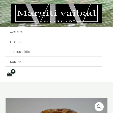
Skip
to
content
AVALEHT
E-POOD
TEHTUD TÖÖD
KONTAKT