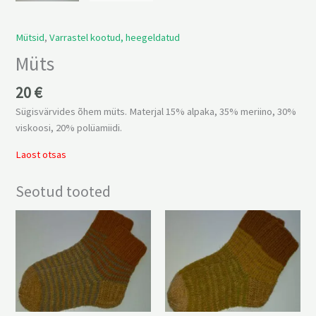
Mütsid
,
Varrastel kootud, heegeldatud
Müts
20
€
Sügisvärvides õhem müts. Materjal 15% alpaka, 35% meriino, 30%
viskoosi, 20% polüamiidi.
Laost otsas
Seotud tooted