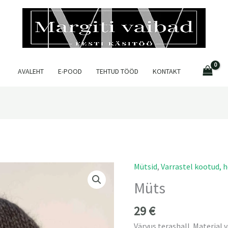
AVALEHT
E-POOD
TEHTUD TÖÖD
KONTAKT
Mütsid
,
Varrastel kootud, 
Müts
29
€
Värvus terashall. Materjal 