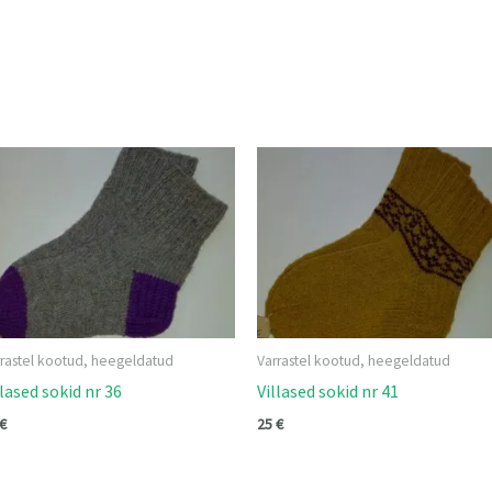
rrastel kootud, heegeldatud
Varrastel kootud, heegeldatud
llased sokid nr 36
Villased sokid nr 41
€
25
€