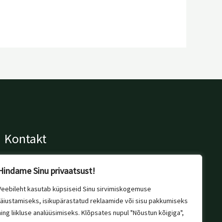
Kontakt
+372 56 697 076
Hindame Sinu privaatsust!
info@margitivaibad.ee
Tallinn, Estonia
Veebileht kasutab küpsiseid Sinu sirvimiskogemuse
täiustamiseks, isikupärastatud reklaamide või sisu pakkumiseks
ning liikluse analüüsimiseks. Klõpsates nupul "Nõustun kõigiga",