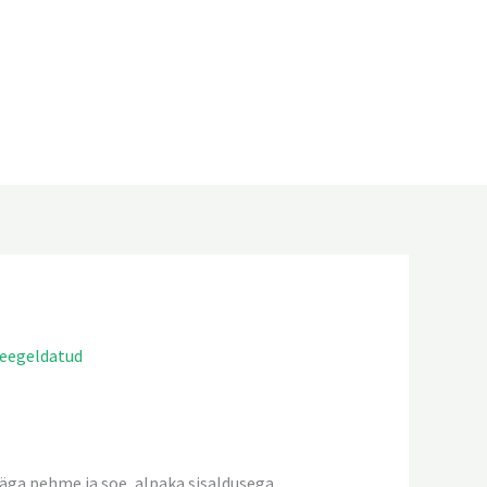
heegeldatud
väga pehme ja soe, alpaka sisaldusega