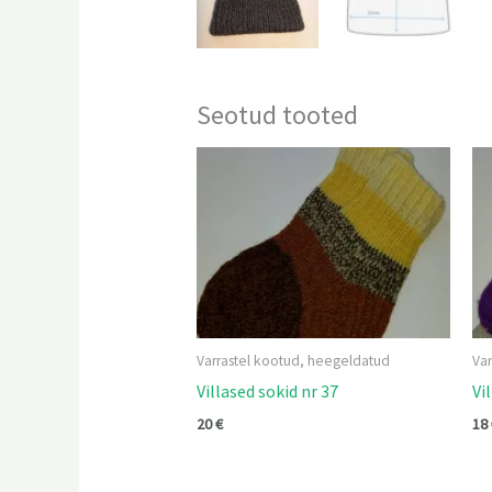
Seotud tooted
Varrastel kootud, heegeldatud
Va
Villased sokid nr 37
Vi
20
€
18