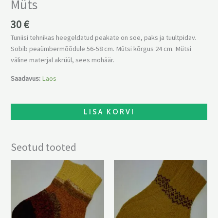
Müts
30
€
Tuniisi tehnikas heegeldatud peakate on soe, paks ja tuultpidav.
Sobib peaümbermõõdule 56-58 cm. Mütsi kõrgus 24 cm. Mütsi
väline materjal akrüül, sees mohäär.
Saadavus:
Laos
LISA KORVI
Seotud tooted