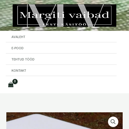
Skip
to
content
AVALEHT
E-POOD
TEHTUD TÖÖD
KONTAKT
Müts
kogus