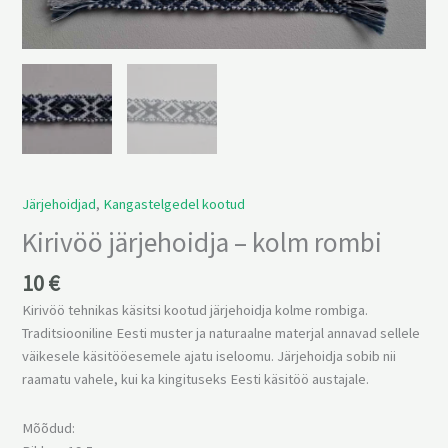
kolm
rombi
kogus
Järjehoidjad
,
Kangastelgedel kootud
Kirivöö järjehoidja – kolm rombi
10
€
Kirivöö tehnikas käsitsi kootud järjehoidja kolme rombiga.
Traditsiooniline Eesti muster ja naturaalne materjal annavad sellele
väikesele käsitööesemele ajatu iseloomu. Järjehoidja sobib nii
raamatu vahele, kui ka kingituseks Eesti käsitöö austajale.
Mõõdud: