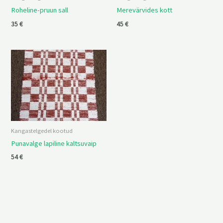
Roheline-pruun sall
Merevärvides kott
35
€
45
€
Kangastelgedel kootud
Punavalge lapiline kaltsuvaip
54
€