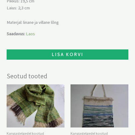
Pikkus: 19,5 cm
Laius: 2,3 cm
Materjal: linane ja villane lõng
Saadavus:
Laos
LISA KORVI
Seotud tooted
Kangastelgedel kootud
Kangastelgedel kootud