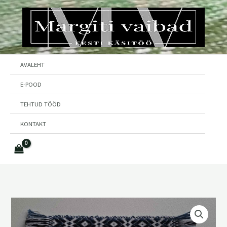
Skip
to
content
AVALEHT
E-POOD
TEHTUD TÖÖD
KONTAKT
Kirivöö
järjehoidja
–