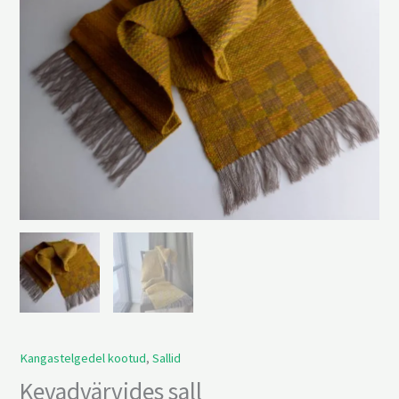
Kangastelgedel kootud
,
Sallid
Kevadvärvides sall