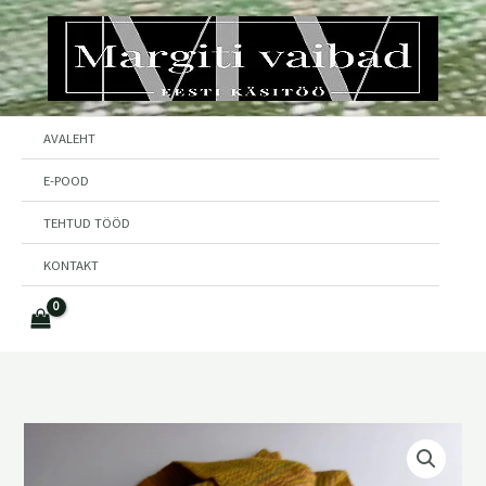
Skip
to
content
AVALEHT
E-POOD
TEHTUD TÖÖD
KONTAKT
Kevadvärvides
sall
kogus