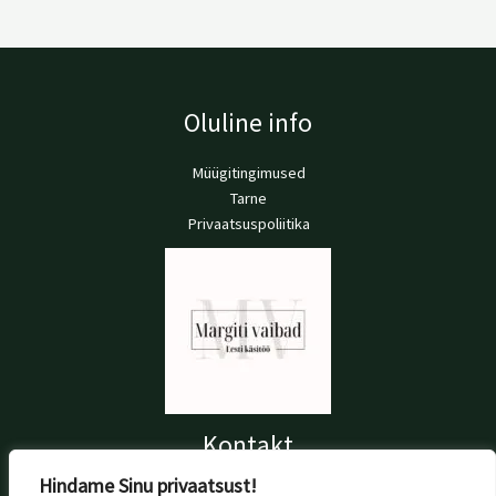
Oluline info
Müügitingimused
Tarne
Privaatsuspoliitika
Kontakt
Hindame Sinu privaatsust!
+372 56 697 076