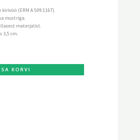
 kirivöö (ERM A 509:1167).
sa mustriga.
illasest materjalist.
s 3,5 cm.
ISA KORVI