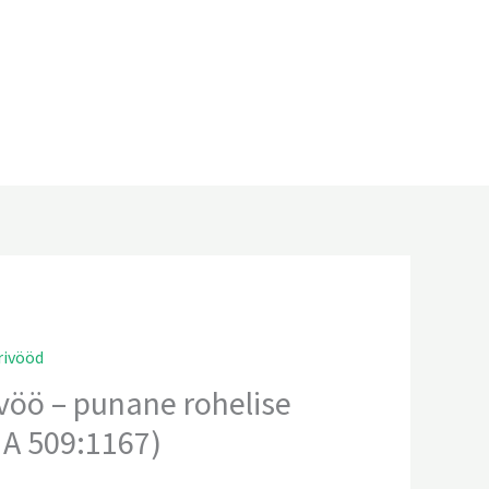
rivööd
vöö – punane rohelise
 A 509:1167)