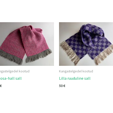
ngastelgedel kootud
Kangastelgedel kootud
osa-hall sall
Lilla ruuduline sall
€
50
€